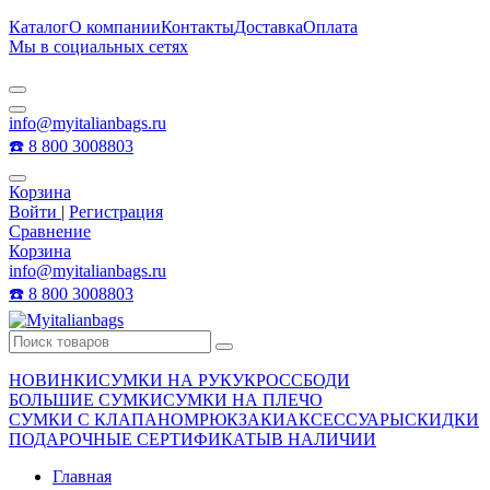
Каталог
О компании
Контакты
Доставка
Оплата
Мы в социальных сетях
info@myitalianbags.ru
☎️ 8 800 3008803
Корзина
Войти
|
Регистрация
Сравнение
Корзина
info@myitalianbags.ru
☎️ 8 800 3008803
НОВИНКИ
СУМКИ НА РУКУ
КРОССБОДИ
БОЛЬШИЕ СУМКИ
СУМКИ НА ПЛЕЧО
СУМКИ С КЛАПАНОМ
РЮКЗАКИ
АКСЕССУАРЫ
СКИДКИ
ПОДАРОЧНЫЕ СЕРТИФИКАТЫ
В НАЛИЧИИ
Главная