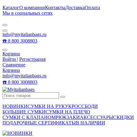
Каталог
О компании
Контакты
Доставка
Оплата
Мы в социальных сетях
info@myitalianbags.ru
☎️ 8 800 3008803
Корзина
Войти
|
Регистрация
Сравнение
Корзина
info@myitalianbags.ru
☎️ 8 800 3008803
НОВИНКИ
СУМКИ НА РУКУ
КРОССБОДИ
БОЛЬШИЕ СУМКИ
СУМКИ НА ПЛЕЧО
СУМКИ С КЛАПАНОМ
РЮКЗАКИ
АКСЕССУАРЫ
СКИДКИ
ПОДАРОЧНЫЕ СЕРТИФИКАТЫ
В НАЛИЧИИ