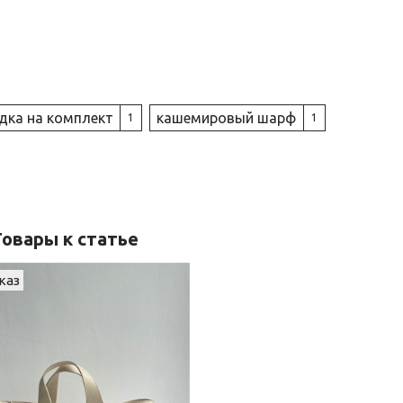
дка на комплект
кашемировый шарф
1
1
Товары к статье
каз