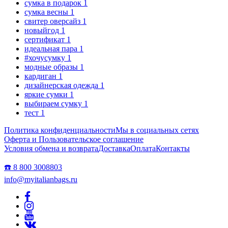
сумка в подарок
1
сумка весны
1
свитер оверсайз
1
новыйгод
1
сертификат
1
идеальная пара
1
#хочусумку
1
модные образы
1
кардиган
1
дизайнерская одежда
1
яркие сумки
1
выбираем сумку
1
тест
1
Политика конфиденциальности
Мы в социальных сетях
Оферта и Пользовательское соглашение
Условия обмена и возврата
Доставка
Оплата
Контакты
☎️ 8 800 3008803
info@myitalianbags.ru