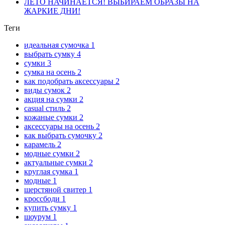
ЛЕТО НАЧИНАЕТСЯ! ВЫБИРАЕМ ОБРАЗЫ НА
ЖАРКИЕ ДНИ!
Теги
идеальная сумочка
1
выбрать сумку
4
сумки
3
сумка на осень
2
как подобрать аксессуары
2
виды сумок
2
акция на сумки
2
casual стиль
2
кожаные сумки
2
аксессуары на осень
2
как выбрать сумочку
2
карамель
2
модные сумки
2
актуальные сумки
2
круглая сумка
1
модные
1
шерстяной свитер
1
кроссбоди
1
купить сумку
1
шоурум
1