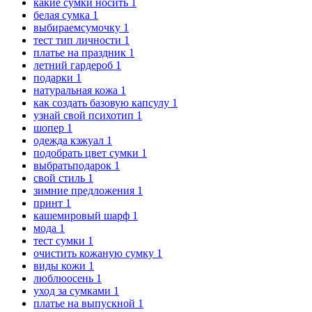
какие сумки носить
1
белая сумка
1
выбираемсумочку
1
тест тип личности
1
платье на праздник
1
летний гардероб
1
подарки
1
натуральная кожа
1
как создать базовую капсулу
1
узнай свой психотип
1
шопер
1
одежда кэжуал
1
подобрать цвет сумки
1
выбратьподарок
1
свой стиль
1
зимние предложения
1
принт
1
кашемировый шарф
1
мода
1
тест сумки
1
очистить кожаную сумку
1
виды кожи
1
люблюосень
1
уход за сумками
1
платье на выпускной
1