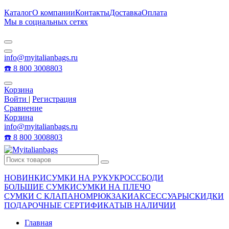
Каталог
О компании
Контакты
Доставка
Оплата
Мы в социальных сетях
info@myitalianbags.ru
☎️ 8 800 3008803
Корзина
Войти
|
Регистрация
Сравнение
Корзина
info@myitalianbags.ru
☎️ 8 800 3008803
НОВИНКИ
СУМКИ НА РУКУ
КРОССБОДИ
БОЛЬШИЕ СУМКИ
СУМКИ НА ПЛЕЧО
СУМКИ С КЛАПАНОМ
РЮКЗАКИ
АКСЕССУАРЫ
СКИДКИ
ПОДАРОЧНЫЕ СЕРТИФИКАТЫ
В НАЛИЧИИ
Главная