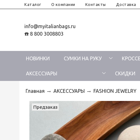
Каталог
О компании
Контакты
Доставка
info@myitalianbags.ru
☎️ 8 800 3008803
НОВИНКИ
СУМКИ НА РУКУ
КРОСС
АКСЕССУАРЫ
СКИДКИ
Главная
АКСЕССУАРЫ
FASHION JEWELRY
Предзаказ